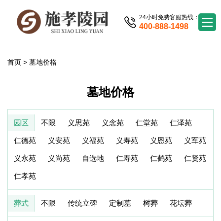
24小时免费客服热线：
400-888-1498
首页
>
墓地价格
墓地价格
园区
不限
义思苑
义念苑
仁堂苑
仁泽苑
仁德苑
义安苑
义福苑
义寿苑
义恩苑
义军苑
义永苑
义尚苑
自选地
仁寿苑
仁鹤苑
仁贤苑
仁孝苑
葬式
不限
传统立碑
定制墓
树葬
花坛葬