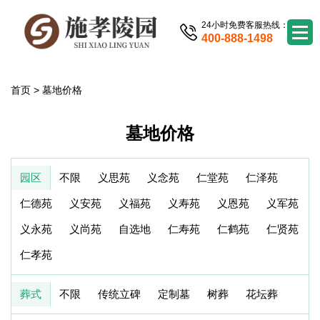
24小时免费客服热线：
400-888-1498
首页
>
墓地价格
墓地价格
园区
不限
义思苑
义念苑
仁堂苑
仁泽苑
仁德苑
义安苑
义福苑
义寿苑
义恩苑
义军苑
义永苑
义尚苑
自选地
仁寿苑
仁鹤苑
仁贤苑
仁孝苑
葬式
不限
传统立碑
定制墓
树葬
花坛葬