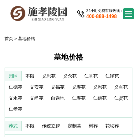
24小时免费客服热线：
400-888-1498
首页
>
墓地价格
墓地价格
园区
不限
义思苑
义念苑
仁堂苑
仁泽苑
仁德苑
义安苑
义福苑
义寿苑
义恩苑
义军苑
义永苑
义尚苑
自选地
仁寿苑
仁鹤苑
仁贤苑
仁孝苑
葬式
不限
传统立碑
定制墓
树葬
花坛葬