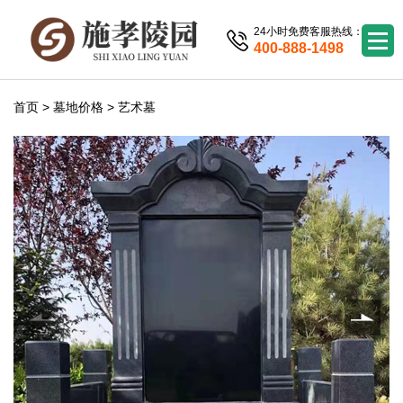
24小时免费客服热线：
400-888-1498
首页
>
墓地价格
> 艺术墓