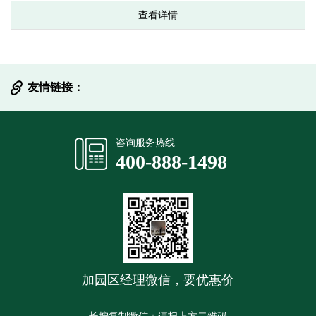
查看详情
友情链接：
咨询服务热线
400-888-1498
加园区经理微信，要优惠价