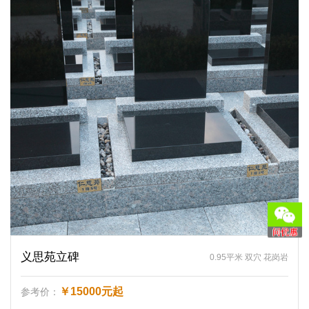
义思苑立碑
0.95平米 双穴 花岗岩
￥15000元起
参考价：