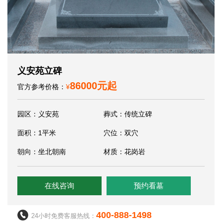
义安苑立碑
86000元起
官方参考价格：
¥
园区：义安苑
葬式：传统立碑
面积：1平米
穴位：双穴
朝向：坐北朝南
材质：花岗岩
在线咨询
预约看墓
400-888-1498
24小时免费客服热线：