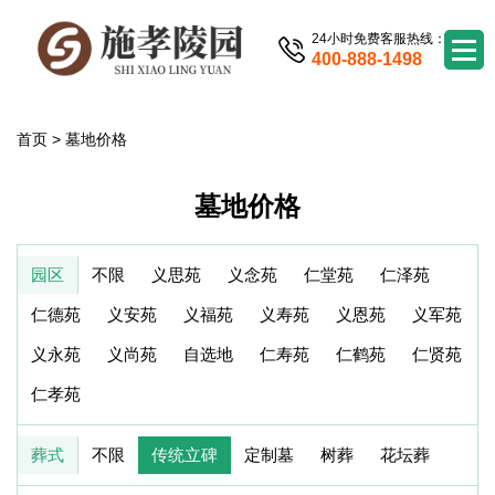
24小时免费客服热线：
400-888-1498
首页
>
墓地价格
墓地价格
园区
不限
义思苑
义念苑
仁堂苑
仁泽苑
仁德苑
义安苑
义福苑
义寿苑
义恩苑
义军苑
义永苑
义尚苑
自选地
仁寿苑
仁鹤苑
仁贤苑
仁孝苑
葬式
不限
传统立碑
定制墓
树葬
花坛葬