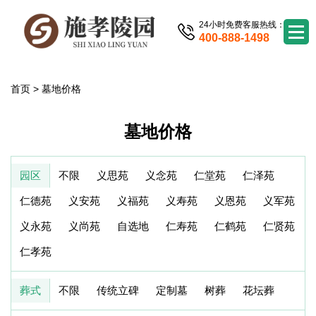
24小时免费客服热线：
400-888-1498
首页
>
墓地价格
墓地价格
园区
不限
义思苑
义念苑
仁堂苑
仁泽苑
仁德苑
义安苑
义福苑
义寿苑
义恩苑
义军苑
义永苑
义尚苑
自选地
仁寿苑
仁鹤苑
仁贤苑
仁孝苑
葬式
不限
传统立碑
定制墓
树葬
花坛葬