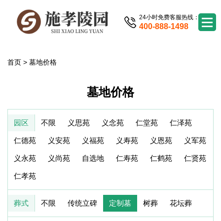
24小时免费客服热线：
400-888-1498
首页
>
墓地价格
墓地价格
园区
不限
义思苑
义念苑
仁堂苑
仁泽苑
仁德苑
义安苑
义福苑
义寿苑
义恩苑
义军苑
义永苑
义尚苑
自选地
仁寿苑
仁鹤苑
仁贤苑
仁孝苑
葬式
不限
传统立碑
定制墓
树葬
花坛葬