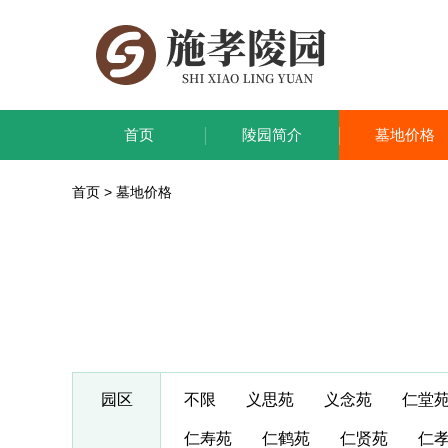
首页
陵园简介
墓地价格
首页
>
墓地价格
园区
不限
义思苑
义念苑
仁堂
仁寿苑
仁鹤苑
仁贤苑
仁