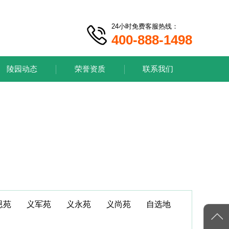
24小时免费客服热线：
400-888-1498
陵园动态
荣誉资质
联系我们
恩苑
义军苑
义永苑
义尚苑
自选地