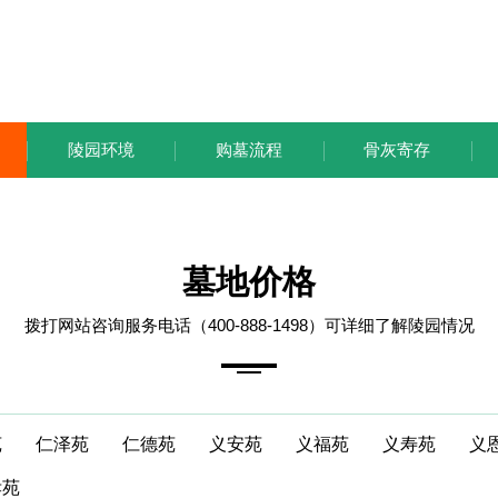
陵园环境
购墓流程
骨灰寄存
墓地价格
拨打网站咨询服务电话（400-888-1498）可详细了解陵园情况
苑
仁泽苑
仁德苑
义安苑
义福苑
义寿苑
义
孝苑