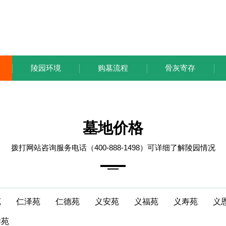
陵园环境
购墓流程
骨灰寄存
墓地价格
拨打网站咨询服务电话（400-888-1498）可详细了解陵园情况
苑
仁泽苑
仁德苑
义安苑
义福苑
义寿苑
义
孝苑