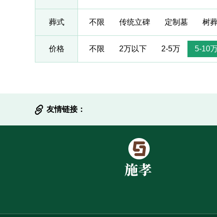
葬式
不限
传统立碑
定制墓
树
价格
不限
2万以下
2-5万
5-10
友情链接：