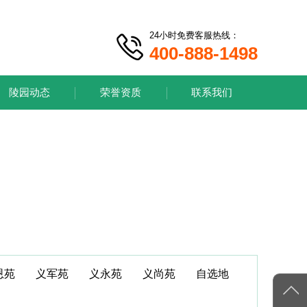
24小时免费客服热线：
400-888-1498
陵园动态
荣誉资质
联系我们
恩苑
义军苑
义永苑
义尚苑
自选地