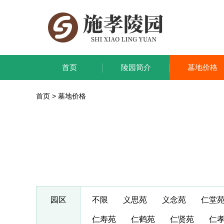
首页
陵园简介
墓地价格
首页
>
墓地价格
园区
不限
义思苑
义念苑
仁堂
仁寿苑
仁鹤苑
仁贤苑
仁