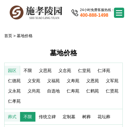
24小时免费客服热线：
400-888-1498
首页
>
墓地价格
墓地价格
园区
不限
义思苑
义念苑
仁堂苑
仁泽苑
仁德苑
义安苑
义福苑
义寿苑
义恩苑
义军苑
义永苑
义尚苑
自选地
仁寿苑
仁鹤苑
仁贤苑
仁孝苑
葬式
不限
传统立碑
定制墓
树葬
花坛葬