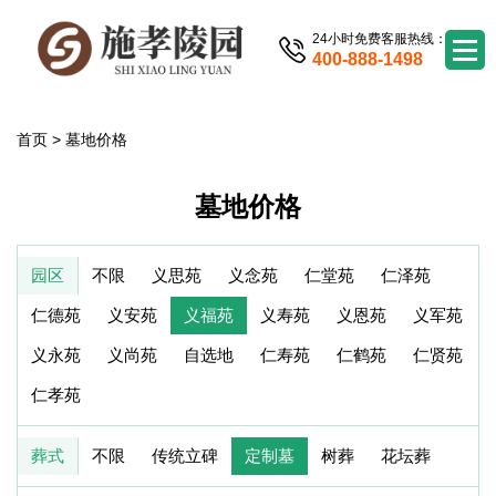
24小时免费客服热线：
400-888-1498
首页
>
墓地价格
墓地价格
园区
不限
义思苑
义念苑
仁堂苑
仁泽苑
仁德苑
义安苑
义福苑
义寿苑
义恩苑
义军苑
义永苑
义尚苑
自选地
仁寿苑
仁鹤苑
仁贤苑
仁孝苑
葬式
不限
传统立碑
定制墓
树葬
花坛葬