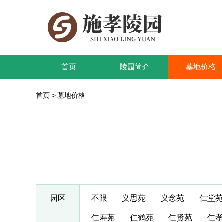
首页
陵园简介
墓地价格
首页
>
墓地价格
园区
不限
义思苑
义念苑
仁堂
仁寿苑
仁鹤苑
仁贤苑
仁