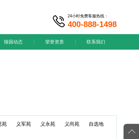
24小时免费客服热线：
400-888-1498
陵园动态
荣誉资质
联系我们
恩苑
义军苑
义永苑
义尚苑
自选地