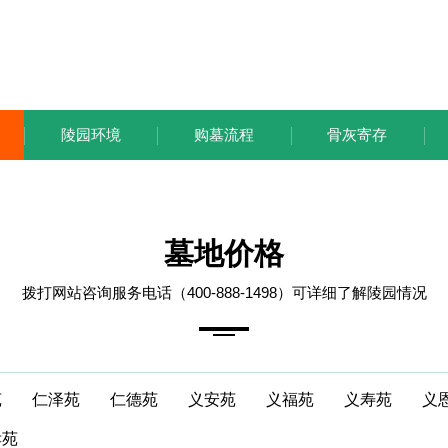
陵园环境
购墓流程
骨灰寄存
墓地价格
拨打网站咨询服务电话（400-888-1498）可详细了解陵园情况
苑
仁泽苑
仁德苑
义安苑
义福苑
义寿苑
义
孝苑