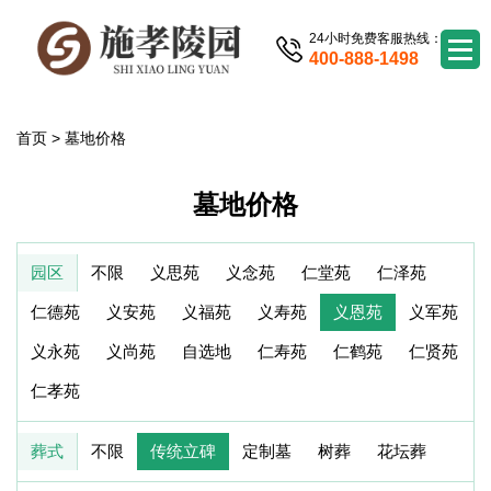
24小时免费客服热线：
400-888-1498
首页
>
墓地价格
墓地价格
园区
不限
义思苑
义念苑
仁堂苑
仁泽苑
仁德苑
义安苑
义福苑
义寿苑
义恩苑
义军苑
义永苑
义尚苑
自选地
仁寿苑
仁鹤苑
仁贤苑
仁孝苑
葬式
不限
传统立碑
定制墓
树葬
花坛葬