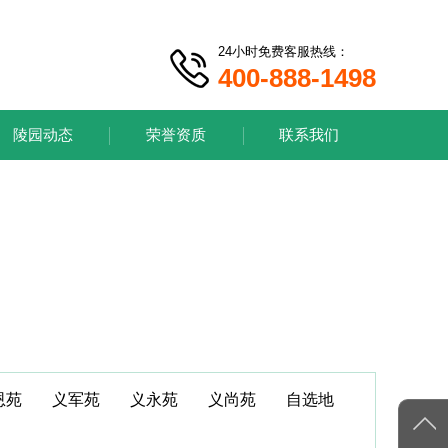
24小时免费客服热线：
400-888-1498
陵园动态
荣誉资质
联系我们
恩苑
义军苑
义永苑
义尚苑
自选地