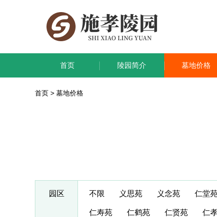
首页
陵园简介
墓地价格
首页
>
墓地价格
园区
不限
义思苑
义念苑
仁堂
仁寿苑
仁鹤苑
仁贤苑
仁