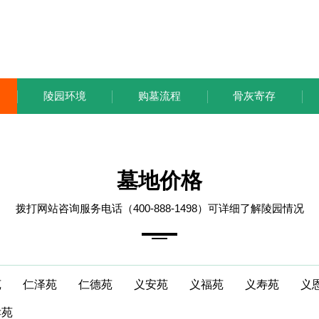
陵园环境
购墓流程
骨灰寄存
墓地价格
拨打网站咨询服务电话（400-888-1498）可详细了解陵园情况
苑
仁泽苑
仁德苑
义安苑
义福苑
义寿苑
义
孝苑