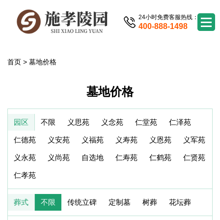
24小时免费客服热线：
400-888-1498
首页
>
墓地价格
墓地价格
园区
不限
义思苑
义念苑
仁堂苑
仁泽苑
仁德苑
义安苑
义福苑
义寿苑
义恩苑
义军苑
义永苑
义尚苑
自选地
仁寿苑
仁鹤苑
仁贤苑
仁孝苑
葬式
不限
传统立碑
定制墓
树葬
花坛葬