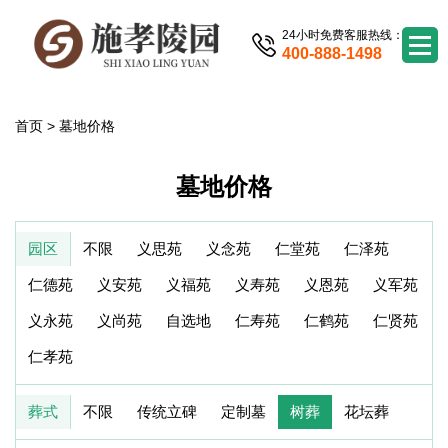
24小时免费客服热线：
400-888-1498
首页
>
墓地价格
墓地价格
园区
不限
义思苑
义念苑
仁堂苑
仁泽苑
仁德苑
义安苑
义福苑
义寿苑
义恩苑
义军苑
义永苑
义尚苑
自选地
仁寿苑
仁鹤苑
仁贤苑
仁孝苑
葬式
不限
传统立碑
定制墓
树葬
花坛葬