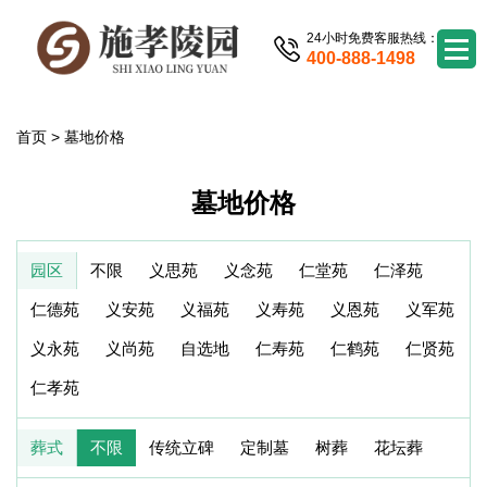
24小时免费客服热线：
400-888-1498
首页
>
墓地价格
墓地价格
园区
不限
义思苑
义念苑
仁堂苑
仁泽苑
仁德苑
义安苑
义福苑
义寿苑
义恩苑
义军苑
义永苑
义尚苑
自选地
仁寿苑
仁鹤苑
仁贤苑
仁孝苑
葬式
不限
传统立碑
定制墓
树葬
花坛葬