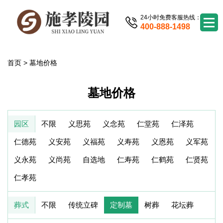
24小时免费客服热线：
400-888-1498
首页
>
墓地价格
墓地价格
园区
不限
义思苑
义念苑
仁堂苑
仁泽苑
仁德苑
义安苑
义福苑
义寿苑
义恩苑
义军苑
义永苑
义尚苑
自选地
仁寿苑
仁鹤苑
仁贤苑
仁孝苑
葬式
不限
传统立碑
定制墓
树葬
花坛葬