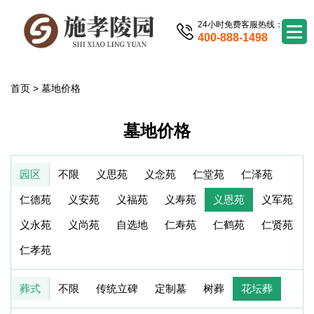
24小时免费客服热线：
400-888-1498
首页
>
墓地价格
墓地价格
园区
不限
义思苑
义念苑
仁堂苑
仁泽苑
仁德苑
义安苑
义福苑
义寿苑
义恩苑
义军苑
义永苑
义尚苑
自选地
仁寿苑
仁鹤苑
仁贤苑
仁孝苑
葬式
不限
传统立碑
定制墓
树葬
花坛葬