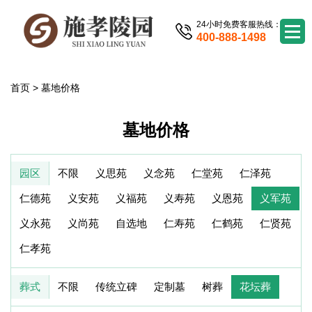
24小时免费客服热线：
400-888-1498
首页
>
墓地价格
墓地价格
园区
不限
义思苑
义念苑
仁堂苑
仁泽苑
仁德苑
义安苑
义福苑
义寿苑
义恩苑
义军苑
义永苑
义尚苑
自选地
仁寿苑
仁鹤苑
仁贤苑
仁孝苑
葬式
不限
传统立碑
定制墓
树葬
花坛葬